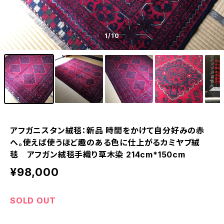
1
/10
アフガニスタン絨毯：新品 時間をかけて自分好みの赤
へ。使えば使うほど趣のある色に仕上がるカミヤブ絨
毯 アフガン絨毯手織り草木染 214cm*150cm
¥98,000
SOLD OUT