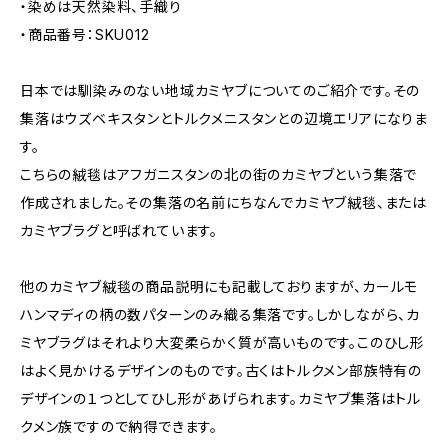
・染めは天然染料、手織り
・商品番号：SKU012
日本では馴染みのない地域カミヤブについてのご紹介です。その
集落はウズベキスタンとトルクメニスタンとの辺境エリアになりま
す。
こちらの絨毯はアフガニスタンの北の街のカミヤブという集落で
作成されました。その集落の名前にちなんでカミヤブ絨毯、または
カミヤブラグと呼ばれています。
他のカミヤブ絨毯の商品説明にも記載しておりますが、カールモ
ハンマディの柄の数パターンのみ織る集落です。しかしながら、カ
ミヤブラグはそれより大変柔らかく質が高いものです。このひし形
はよく見かけるデザインのものです。古くはトルクメン部族特有の
デザインの１つとしてひし形があげられます。カミヤブ集落はトル
クメン族ですので納得できます。