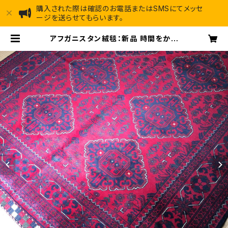
購入された際は確認のお電話またはSMSにてメッセ
ージを送らせてもらいます。
アフガニスタン絨毯：新品 時間をかけ
て自分好みの赤へ。使えば使うほど趣
のある色に仕上がるカミヤブ絨毯 ア
フガン絨毯手織り草木染 214cm*15
0cm | アフガン道 [afghando] -
アフガン絨毯専門店