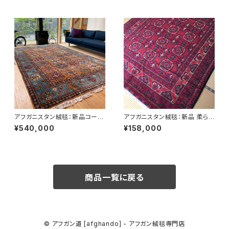
フガンラグ 248cm*160cm
ション 翡翠ブルー（青） NO1
アフガニスタン絨毯：新品コーカ
アフガニスタン絨毯：新品 柔ら
サス地方に由来を持つKAZAK
かくソフトな絨毯で知られるカミ
¥540,000
¥158,000
（カザック）・ハザラコレクション
ヤブ絨毯。草木染め手織り 211c
m*150cm
商品一覧に戻る
© アフガン道 [afghando] - アフガン絨毯専門店