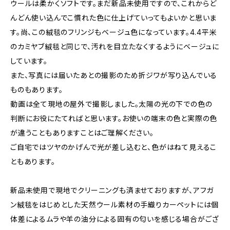
ウールは柔かくソフトです。まだ新品未使用ですので、これからど
んどん使い込んでこ慣れた色に仕上げていってもよいかと思いま
す。尚、この絨毯のフリンジもベージュ色になっています。4.4平米
のカミヤブ絨毯と同じで、汚れを目立たなくするようにベージュに
しています。
また、写真には届いたあとの撮影のため折ジワが写り込んでいる
ものもあります。
動画は全て現地の屋外で撮影しました。太陽の光の下での色の
判断にお役にたてればと思います。お使いの端末の色と実際の色
が違うこともありますことはご理解ください。
ご自宅ではツヤのかげんで光が差し込むと、色がはねて見えるこ
ともあります。
新品未使用で現地でクリーニングも済ませておりますが、アフガ
ン絨毯をはじめとした天然ウール素材の手織りカーペットには個
体差によるムラや羊の油分による固有の匂いを感じる場合がござ