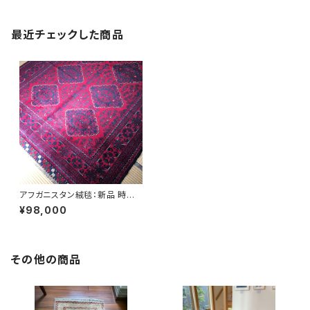
最近チェックした商品
アフガニスタン絨毯：新品 時間
をかけて自分好みの赤へ。使え
¥98,000
ば使うほど趣のある色に仕上が
るカミヤブ絨毯 アフガン絨毯
手織り草木染 214cm*150cm
その他の商品