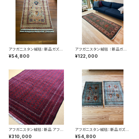
アフガ二スタン絨毯：新品ガズニ
アフガ二スタン絨毯 ：新品ガズ
ーウール 手織り玄関マット 61×
ニーウール ハザラコレクショ
¥54,800
¥122,000
90cm｜ハザラコレクション ベ
ン 新品ランナー 197cm×75c
ージュ No.1
m ガズニーウール
アフガニスタン絨毯：新品 アフガ
アフガニスタン絨毯：新品ガズニ
ン絨毯の女王貴重なホジャロシ
ーウールの手織り玄関マット
¥310,000
¥54,800
ュナイ4平米サイズ 草木染めア
約61.5×91ｃｍ｜ハザラコレク