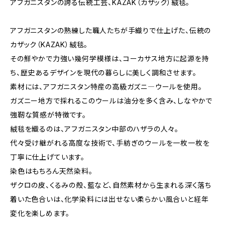
アフガニスタンの誇る伝統工芸、KAZAK（カザック）絨毯。
アフガニスタンの熟練した職人たちが手織りで仕上げた、伝統の
カザック（KAZAK）絨毯。
その鮮やかで力強い幾何学模様は、コーカサス地方に起源を持
ち、歴史あるデザインを現代の暮らしに美しく調和させます。
素材には、アフガニスタン特産の高級ガズニ―ウールを使用。
ガズニー地方で採れるこのウールは油分を多く含み、しなやかで
強靭な質感が特徴です。
絨毯を織るのは、アフガニスタン中部のハザラの人々。
代々受け継がれる高度な技術で、手紡ぎのウールを一枚一枚を
丁寧に仕上げています。
染色はもちろん天然染料。
ザクロの皮、くるみの殻、藍など、自然素材から生まれる深く落ち
着いた色合いは、化学染料には出せない柔らかい風合いと経年
変化を楽しめます。