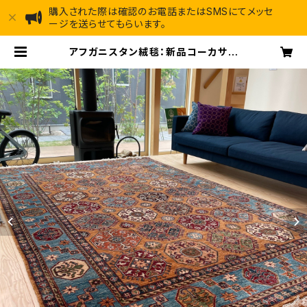
購入された際は確認のお電話またはSMSにてメッセ
ージを送らせてもらいます。
アフガニスタン絨毯：新品コーカサス
地方に由来を持つKAZAK（カザッ
ク）・ハザラコレクション | アフガン道
[afghando] - アフガン絨毯専門店