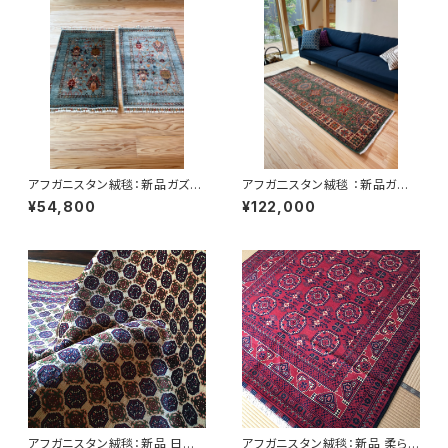
アフガニスタン絨毯：新品ガズニ
アフガ二スタン絨毯 ：新品ガズ
ーウールの手織り玄関マット
ニーウール ハザラコレクショ
¥54,800
¥122,000
約61.5×91ｃｍ｜ハザラコレク
ン 新品ランナー 197cm×75c
ション 翡翠ブルー（青） NO1
m ガズニーウール
アフガニスタン絨毯：新品 日本
アフガニスタン絨毯：新品 柔ら