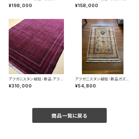
初登場の新色！モカべージュの
かくソフトな絨毯で知られるカミ
¥198,000
¥158,000
アフガン絨毯ホジャロシュナイ
ヤブ絨毯。草木染め手織り 211c
春から初夏を思わせる色です。
m*150cm
草木染め手織り 203cm*150c
m
アフガニスタン絨毯：新品 アフガ
アフガ二スタン絨毯：新品ガズニ
ン絨毯の女王貴重なホジャロシ
ーウール 手織り玄関マット 61×
¥310,000
¥54,800
ュナイ4平米サイズ 草木染めア
90cm｜ハザラコレクション ベ
フガンラグ 248cm*160cm
ージュ No.1
商品一覧に戻る